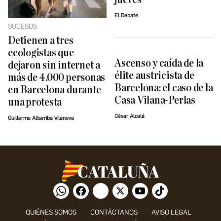
El Debate
SUCESOS
Detienen a tres
ecologistas que
Ascenso y caída de la
dejaron sin internet a
élite austricista de
más de 4.000 personas
Barcelona: el caso de la
en Barcelona durante
Casa Vilana-Perlas
una protesta
César Alcalá
Guillermo Altarriba Vilanova
QUIÉNES SOMOS
CONTÁCTANOS
AVISO LEGAL