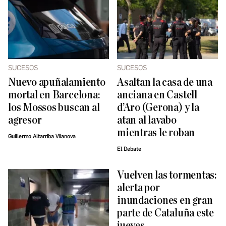
SUCESOS
SUCESOS
Nuevo apuñalamiento
Asaltan la casa de una
mortal en Barcelona:
anciana en Castell
los Mossos buscan al
d’Aro (Gerona) y la
agresor
atan al lavabo
mientras le roban
Guillermo Altarriba Vilanova
El Debate
Vuelven las tormentas:
alerta por
inundaciones en gran
parte de Cataluña este
jueves