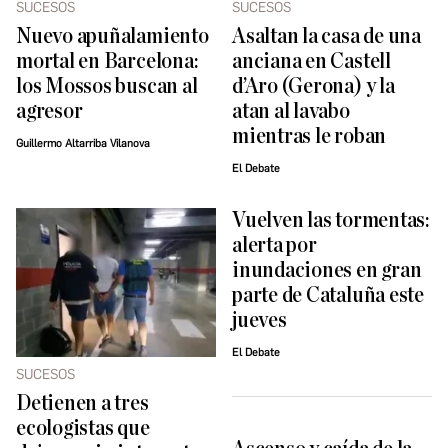
SUCESOS
SUCESOS
Nuevo apuñalamiento
Asaltan la casa de una
mortal en Barcelona:
anciana en Castell
los Mossos buscan al
d’Aro (Gerona) y la
agresor
atan al lavabo
mientras le roban
Guillermo Altarriba Vilanova
El Debate
Vuelven las tormentas:
alerta por
inundaciones en gran
parte de Cataluña este
jueves
El Debate
SUCESOS
Detienen a tres
ecologistas que