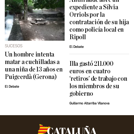
expediente a Sílvia
Orriols por la
contratación de su hija
como policía local en
Ripoll
SUCESOS
El Debate
Un hombre intenta
matar a cuchilladas a
Illa gastó 211.000
una niña de 13 años en
euros en cuatro
Puigcerdà (Gerona)
‘retiros’ de trabajo con
los miembros de su
El Debate
gobierno
Guillermo Altarriba Vilanova