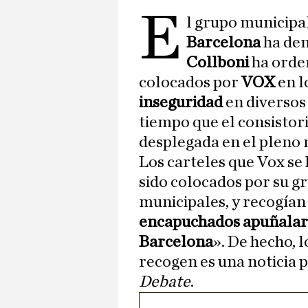
E
l grupo municipa
Barcelona
ha den
Collboni
ha orden
colocados por
VOX
en l
inseguridad
en diversos
tiempo que el consisto
desplegada en el pleno 
Los carteles que Vox se 
sido colocados por su g
municipales, y recogían
encapuchados apuñalar
Barcelona
». De hecho, l
recogen es una noticia p
Debate
.