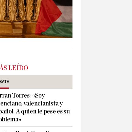
ÁS LEÍDO
BATE
rran Torres: «Soy
lenciano, valencianista y
pañol. A quien le pese es su
oblema»