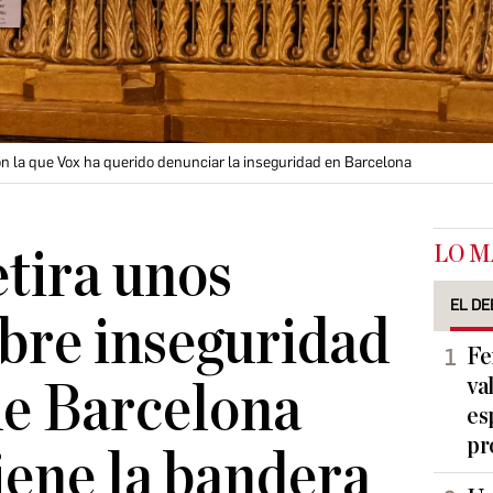
con la que Vox ha querido denunciar la inseguridad en Barcelona
LO M
etira unos
EL DE
obre inseguridad
Fe
va
de Barcelona
es
pr
ene la bandera