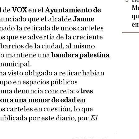
Ma
l de
VOX
en el
Ayuntamiento de
qu
unciado que el alcalde
Jaume
en
ado la retirada de unos carteles
os que se advertía de la creciente
 barrios de la ciudad, al mismo
rio mantiene una
bandera palestina
municipal.
ha visto obligado a retirar habían
rupo en espacios públicos
 una denuncia concreta: «
tres
on a una menor de edad en
os carteles en cuestión, lo que
ublicada por este diario, por
El