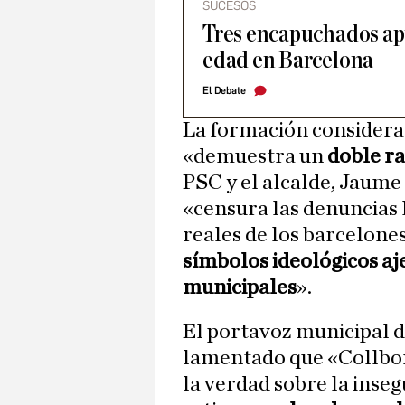
SUCESOS
Tres encapuchados ap
edad en Barcelona
El Debate
La formación considera 
«demuestra un
doble r
PSC y el alcalde, Jaume
«censura las denuncias 
reales de los barcelone
símbolos ideológicos aj
municipales
».
El portavoz municipal 
lamentado que «Collboni
la verdad sobre la inse