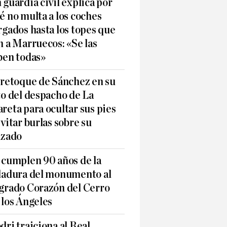
 guardia civil explica por
é no multa a los coches
rgados hasta los topes que
n a Marruecos: «Se las
ben todas»
 retoque de Sánchez en su
to del despacho de La
reta para ocultar sus pies
evitar burlas sobre su
lzado
 cumplen 90 años de la
ladura del monumento al
grado Corazón del Cerro
 los Ángeles
dri traiciona al Real