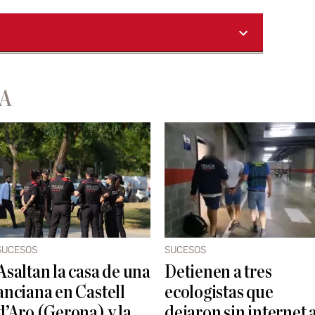
A
SUCESOS
SUCESOS
Asaltan la casa de una
Detienen a tres
anciana en Castell
ecologistas que
d’Aro (Gerona) y la
dejaron sin internet 