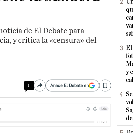
Un
qu
ca
va
noticia de El Debate para
sa
ia, y critica la «censura» del
El
fo
Ma
y 
ca
0
Añade El Debate en
Compartir
Save
Se
vo
Sa
de
Ro