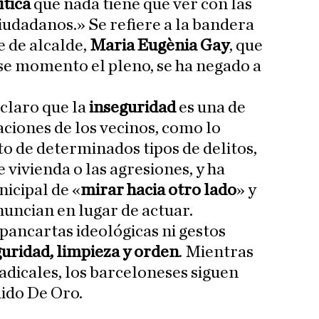
ítica
que nada tiene que ver con las
iudadanos.» Se refiere a la bandera
e de alcalde,
Maria Eugènia Gay
, que
se momento el pleno, se ha negado a
claro que la
inseguridad
es una de
aciones de los vecinos, como lo
 de determinados tipos de delitos,
vivienda o las agresiones, y ha
icipal de «
mirar hacia otro lado
» y
nuncian en lugar de actuar.
pancartas ideológicas ni gestos
uridad, limpieza y orden
. Mientras
adicales, los barceloneses siguen
ido De Oro.