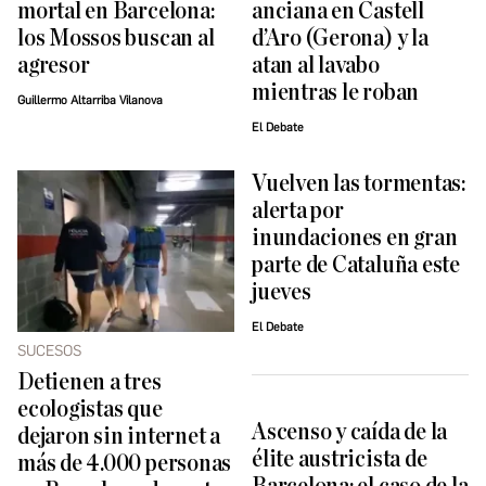
mortal en Barcelona:
anciana en Castell
los Mossos buscan al
d’Aro (Gerona) y la
agresor
atan al lavabo
mientras le roban
Guillermo Altarriba Vilanova
El Debate
Vuelven las tormentas:
alerta por
inundaciones en gran
parte de Cataluña este
jueves
El Debate
SUCESOS
Detienen a tres
ecologistas que
Ascenso y caída de la
dejaron sin internet a
élite austricista de
más de 4.000 personas