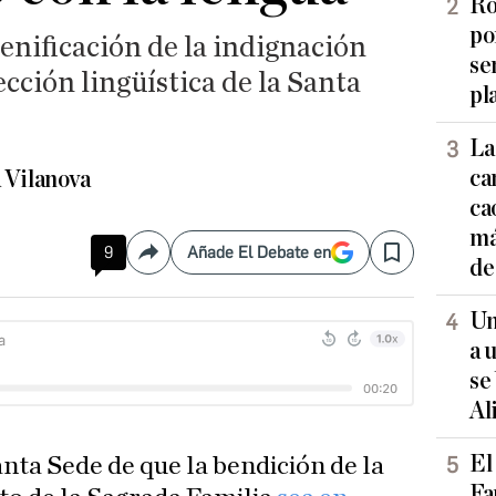
Ro
po
cenificación de la indignación
se
ección lingüística de la Santa
pl
La
ca
 Vilanova
ca
má
9
Añade El Debate en
Compartir
Save
de
Un
a 
se
Al
El
anta Sede de que la bendición de la
Fa