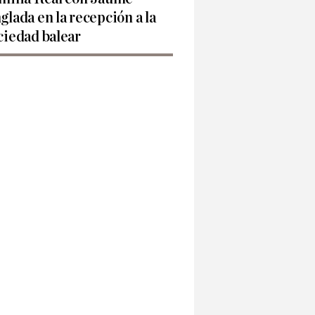
glada en la recepción a la
ciedad balear