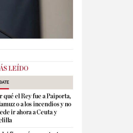
ÁS LEÍDO
BATE
r qué el Rey fue a Paiporta,
amuz o a los incendios y no
ede ir ahora a Ceuta y
lilla