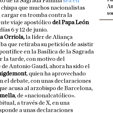
to de la Sagrada Familia
sea en
An
a chispa que muchos nacionalistas
so
 cargar en tromba contra la
nte viaje apostólico
del Papa León
días 6 y 12 de junio.
a Orriols,
la líder de Aliança
a que retiraba su petición de asistir
 pontífice en la Basílica de la Sagrada
or la tarde, con motivo del
 de Antonio Gaudí, ahora ha sido el
uigdemont
, quien ha aprovechado
 el debate, con unas declaraciones
que acusa al arzobispo de Barcelona,
Omella
, de «nacionalcatólico».
itual, a través de X, en una
esponde a unas declaraciones