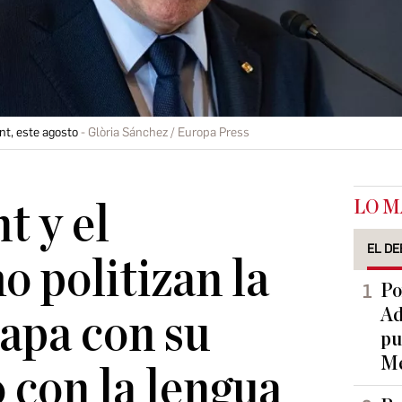
nt, este agosto
Glòria Sánchez / Europa Press
LO M
 y el
EL DE
o politizan la
Po
Ad
Papa con su
pu
Me
 con la lengua