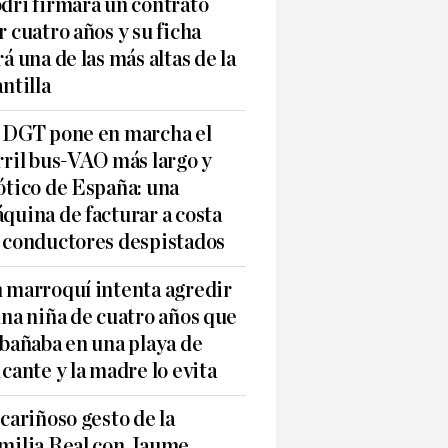
dri firmará un contrato
r cuatro años y su ficha
rá una de las más altas de la
antilla
 DGT pone en marcha el
rril bus-VAO más largo y
ótico de España: una
quina de facturar a costa
 conductores despistados
 marroquí intenta agredir
una niña de cuatro años que
 bañaba en una playa de
icante y la madre lo evita
 cariñoso gesto de la
milia Real con Jaume