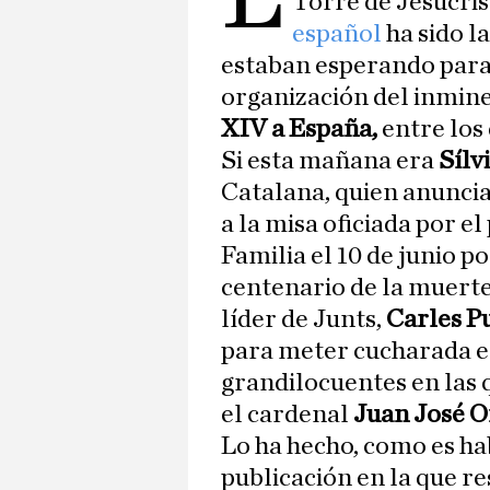
Torre de Jesucris
español
ha sido l
estaban esperando para
organización del inmine
XIV a España,
entre los 
Si esta mañana era
Sílvi
Catalana, quien anunciab
a la misa oficiada por el
Familia el 10 de junio p
centenario de la muerte
líder de Junts,
Carles P
para meter cucharada en
grandilocuentes en las 
el cardenal
Juan José 
Lo ha hecho, como es hab
publicación en la que r