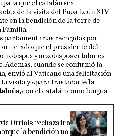
para que el catalán sea
ctos de la visita del Papa León XIV
te en la bendición de la torre de
 Familia.
es parlamentarias recogidas por
oncretado que el presidente del
on obispos y arzobispos catalanes
vo. Además, cuando se confirmó la
ña, envió al Vaticano una felicitación
 la visita y «para trasladarle
la
taluña,
con el catalán como lengua
ia Orriols: rechaza ir a
porque la bendición no