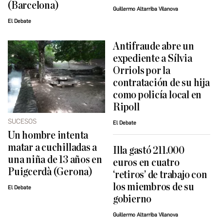
(Barcelona)
Guillermo Altarriba Vilanova
El Debate
Antifraude abre un
expediente a Sílvia
Orriols por la
contratación de su hija
como policía local en
Ripoll
SUCESOS
El Debate
Un hombre intenta
matar a cuchilladas a
Illa gastó 211.000
una niña de 13 años en
euros en cuatro
Puigcerdà (Gerona)
‘retiros’ de trabajo con
los miembros de su
El Debate
gobierno
Guillermo Altarriba Vilanova