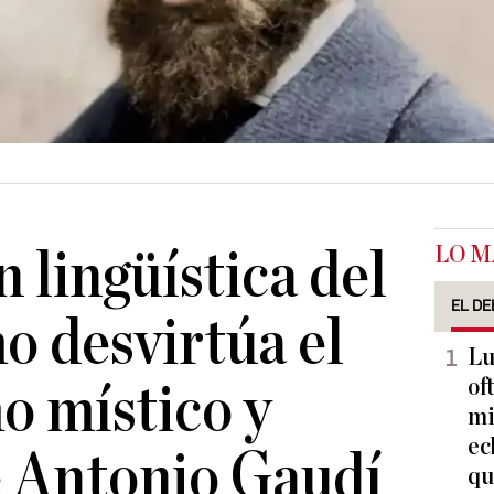
LO M
 lingüística del
EL DE
o desvirtúa el
Lu
of
o místico y
mi
ec
e Antonio Gaudí
qu