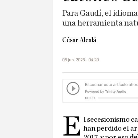
Para Gaudí, el idioma
una herramienta natu
César Alcalá
05 jun. 2026 - 04:20
E
l secesionismo c
han perdido el a
2017, y por eso
de