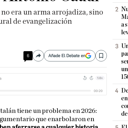
Nu
 no era un arma arrojadiza, sino
Ma
ral de evangelización
a 
le
Un
pa
6
Añade El Debate en
Compartir
Save
se
un
15
De
en
co
atalán tiene un problema en 2026:
de
rgumentario que enarbolaron en
ben aferrarse a cualquier historia
El