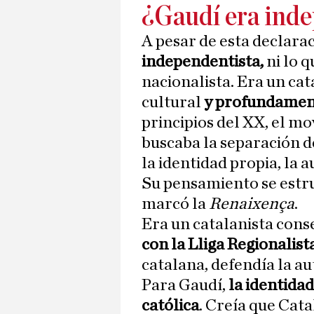
¿Gaudí era ind
A pesar de esta declarac
independentista,
ni lo 
nacionalista. Era un cat
cultural
y profundament
principios del XX, el m
buscaba la separación d
la identidad propia, la 
Su pensamiento se estr
marcó la
Renaixença
.
Era un catalanista con
con la Lliga Regionalist
catalana, defendía la a
Para Gaudí,
la identidad
católica
. Creía que Cata