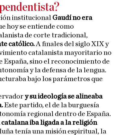
ependentista?
ión institucional
Gaudí no era
que hoy se entiende como
alanista de corte tradicional,
e católico.
A finales del siglo XIX y
ovimiento catalanista mayoritario no
e España, sino el reconocimiento de
autonomía y la defensa de la lengua.
ucturaba bajo los parámetros que
servador
y su ideología se alineaba
a.
Este partido, el de la burguesía
utonomía regional dentro de España.
 catalana iba ligada a la religión
luña tenía una misión espiritual, la