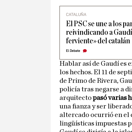
CATALUÑA
El PSC se une a los pa
reivindicando a Gaud
ferviente» del catalán
El Debate
Hablar así de Gaudí es 
los hechos. El 11 de sep
de Primo de Rivera, Gaud
policía tras negarse a di
arquitecto
pasó varias 
una fianza y ser liberad
altercado ocurrió en el 
lingüísticas impuestas p