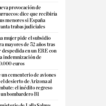
eva provocación de
rruecos: dice que recibiría
sus menores si España
vanta trabas judiciales
a mujer pide el subsidio
ra mayores de 52 años tras
r despedida en un ERE con
a indemnización de
0.000 euros
 un cementerio de aviones
 el desierto de Arizona al
mbate: el inédito regreso
 un bombardero B1
 misterio de Lalla Salma: