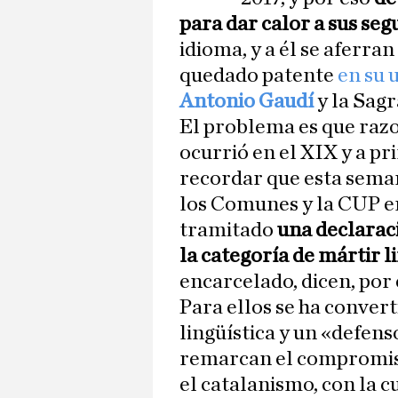
para dar calor a sus seg
idioma, y a él se aferra
quedado patente
en su 
Antonio Gaudí
y la Sag
El problema es que razo
ocurrió en el XIX y a p
recordar que esta seman
los Comunes y la CUP e
tramitado
una declaraci
la categoría de mártir l
encarcelado, dicen, por 
Para ellos se ha convert
lingüística y un «defen
remarcan el compromiso
el catalanismo, con la c