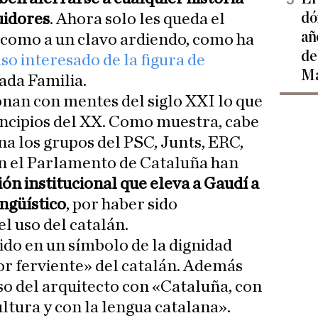
dó
uidores
. Ahora solo les queda el
añ
n como a un clavo ardiendo, como ha
de
uso interesado de la figura de
Ma
rada Familia.
nan con mentes del siglo XXI lo que
rincipios del XX. Como muestra, cabe
a los grupos del PSC, Junts, ERC,
n el Parlamento de Cataluña han
ón institucional que eleva a Gaudí a
ingüístico
, por haber sido
el uso del catalán.
ido en un símbolo de la dignidad
sor ferviente» del catalán. Además
 del arquitecto con «Cataluña, con
ultura y con la lengua catalana».