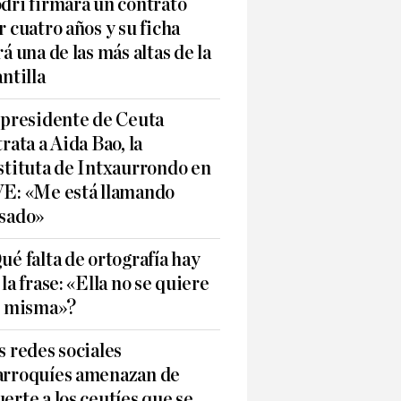
dri firmará un contrato
r cuatro años y su ficha
rá una de las más altas de la
antilla
 presidente de Ceuta
trata a Aida Bao, la
stituta de Intxaurrondo en
E: «Me está llamando
sado»
ué falta de ortografía hay
 la frase: «Ella no se quiere
í misma»?
s redes sociales
rroquíes amenazan de
erte a los ceutíes que se