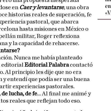
. Pero una propuesta inesperada
en
dose en
Caer y levantarse
, una obra
«V
oce historias reales de superación, fe
experiencia pastoral, que abarca
rcelona hasta misiones en México o
pellán militar, Roger reflexiona
ana y la capacidad de rehacerse.
antarse?
tación. Nunca me había planteado
a editorial
Editorial Palabra
contactó
 Al principio les dije que no era
on y entendí que podía ser una buena
rtir experiencias pastorales.
 de lucha, de fe
… Al final me animé y
tos reales que reflejan todo eso.