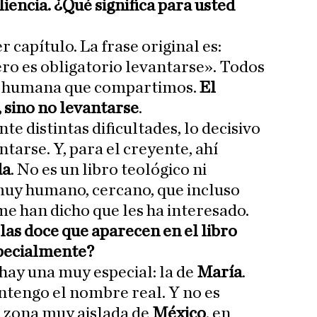
iliencia. ¿Qué significa para usted
r capítulo. La frase original es:
ero es obligatorio levantarse». Todos
d humana que compartimos.
El
, sino no levantarse
.
nte distintas dificultades, lo decisivo
ntarse. Y, para el creyente, ahí
da
. No es un libro teológico ni
muy humano, cercano, que incluso
e han dicho que les ha interesado.
las doce que aparecen en el libro
pecialmente?
 hay una muy especial: la de
María
.
antengo el nombre real. Y no es
a zona muy aislada de
México
, en