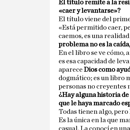
El título remite a la res
«caer y levantarse»?
El título viene del prime
«Está permitido caer, p
caemos, es una realida
problema no es la caída
En el libro se ve cómo, a
es esa capacidad de leva
aparece
Dios como ayu
dogmático; es un libro 
personas no creyentes m
¿Hay alguna historia de 
que le haya marcado es
Todas tienen algo, pero
Es la única en la que m
casual. La conocí en un