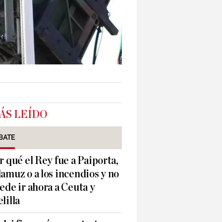
ÁS LEÍDO
BATE
r qué el Rey fue a Paiporta,
amuz o a los incendios y no
ede ir ahora a Ceuta y
lilla