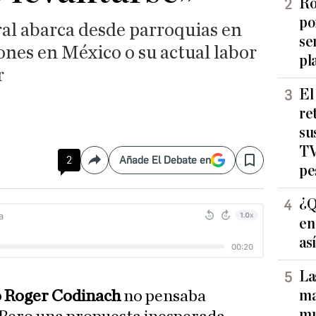
Ro
po
ral abarca desde parroquias en
se
ones en México o su actual labor
pl
r
El
re
su
TV
2
Añade El Debate en
Compartir
Save
pe
¿Q
en
as
La
ma
 Roger Codinach
no pensaba
mu