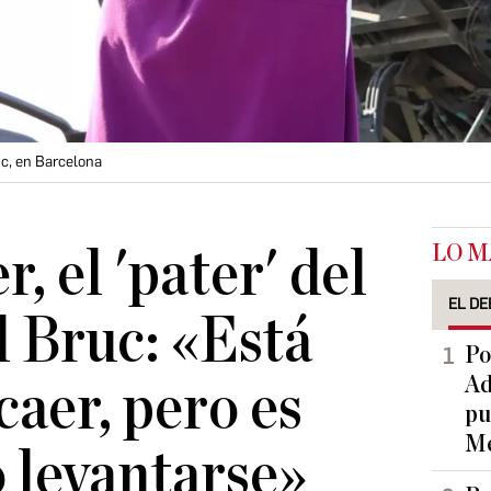
uc, en Barcelona
LO M
, el 'pater' del
EL DE
l Bruc: «Está
Po
Ad
caer, pero es
pu
Me
o levantarse»