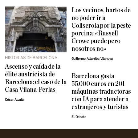
Los vecinos, hartos de
no poder ir a
Collserola por la peste
porcina: «Russell
Crowe puede pero
nosotros no»
HISTORIAS DE BARCELONA
Guillermo Altarriba Vilanova
Ascenso y caída de la
élite austricista de
Barcelona gasta
Barcelona: el caso de la
55.000 euros en 201
Casa Vilana-Perlas
máquinas traductoras
con IA para atender a
César Alcalá
extranjeros y turistas
El Debate