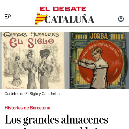
Menú
INICIA
SESIÓ
Carteles de El Siglo y Can Jorba
Historias de Barcelona
Los grandes almacenes