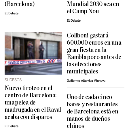
(Barcelona)
Mundial 2030 sea en
el Camp Nou
El Debate
El Debate
Collboni gastará
600.000 euros en una
gran fiesta en la
Rambla poco antes de
las elecciones
municipales
SUCESOS
Guillermo Altarriba Vilanova
Nuevo tiroteo en el
centro de Barcelona:
Uno de cada cinco
una pelea de
bares y restaurantes
madrugada en el Raval
de Barcelona está en
acaba con disparos
manos de dueños
chinos
El Debate