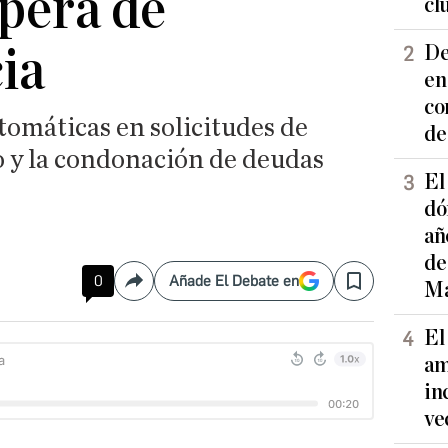
spera de
cl
ia
De
en
co
tomáticas en solicitudes de
de
o y la condonación de deudas
El
dó
añ
de
0
Añade El Debate en
Ma
Compartir
Save
El
am
in
ve