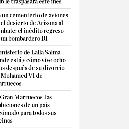
ub le traspasará este mes
 un cementerio de aviones
 el desierto de Arizona al
mbate: el inédito regreso
 un bombardero B1
 misterio de Lalla Salma:
nde está y cómo vive ocho
os después de su divorcio
 Mohamed VI de
rruecos
 Gran Marruecos: las
biciones de un país
cómodo para todos sus
cinos