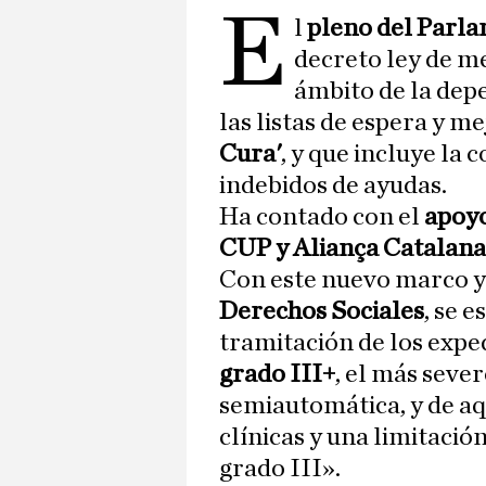
E
l
pleno del Parl
decreto ley de m
ámbito de la depe
las listas de espera y m
Cura'
, y que incluye la
indebidos de ayudas.
Ha contado con el
apoyo
CUP y Aliança Catalana,
Con este nuevo marco y
Derechos Sociales
, se 
tramitación de los expe
grado III+
, el más seve
semiautomática, y de aq
clínicas y una limitació
grado III».