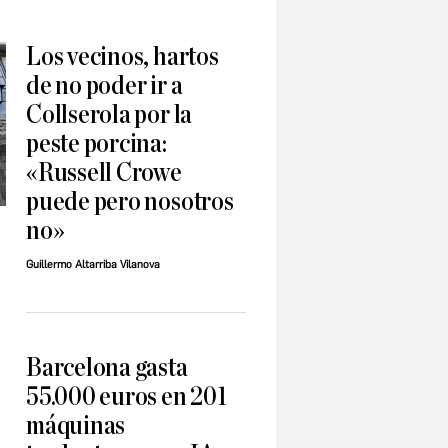
Los vecinos, hartos
de no poder ir a
Collserola por la
peste porcina:
«Russell Crowe
puede pero nosotros
no»
Guillermo Altarriba Vilanova
Barcelona gasta
55.000 euros en 201
máquinas