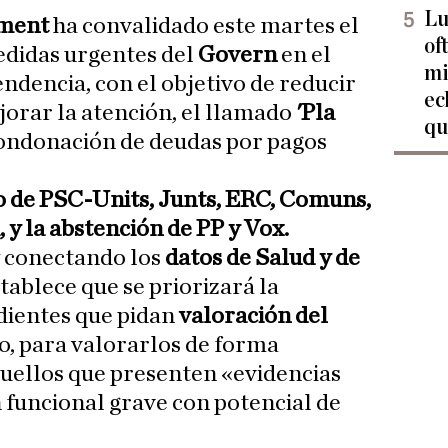
Lu
ament
ha convalidado este martes el
of
edidas urgentes del
Govern
en el
mi
ndencia, con el objetivo de reducir
ec
ejorar la atención, el llamado
'Pla
qu
 condonación de deudas por pagos
 de PSC-Units, Junts, ERC, Comuns,
 y la abstención de PP y Vox.
 conectando los
datos de Salud y de
establece que se priorizará la
dientes que pidan
valoración del
ro, para valorarlos de forma
uellos que presenten «evidencias
n funcional grave con potencial de