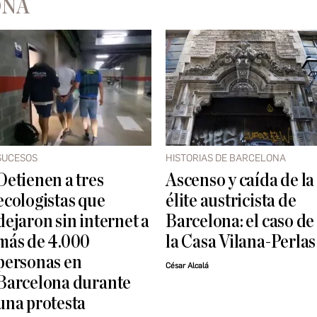
ONA
SUCESOS
HISTORIAS DE BARCELONA
Detienen a tres
Ascenso y caída de la
ecologistas que
élite austricista de
dejaron sin internet a
Barcelona: el caso de
más de 4.000
la Casa Vilana-Perlas
personas en
César Alcalá
Barcelona durante
una protesta