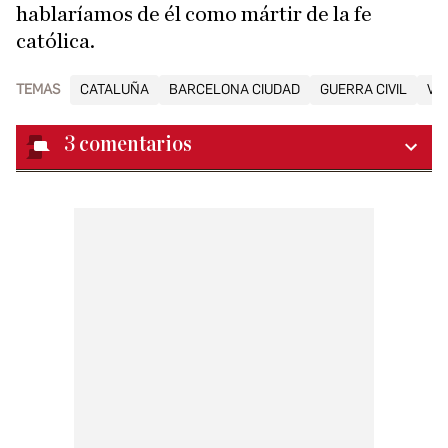
hablaríamos de él como mártir de la fe
católica.
TEMAS
CATALUÑA
BARCELONA CIUDAD
GUERRA CIVIL
VIS
3
comentarios