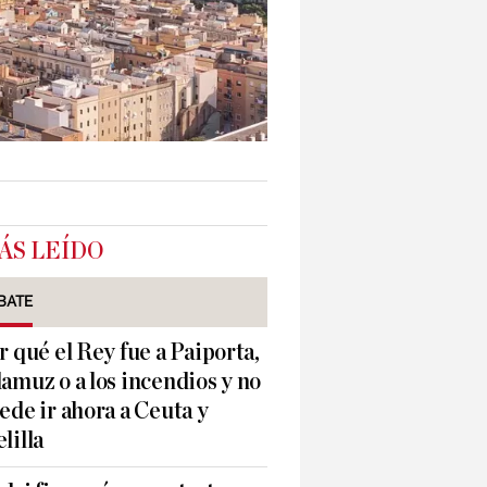
ÁS LEÍDO
BATE
r qué el Rey fue a Paiporta,
amuz o a los incendios y no
ede ir ahora a Ceuta y
lilla