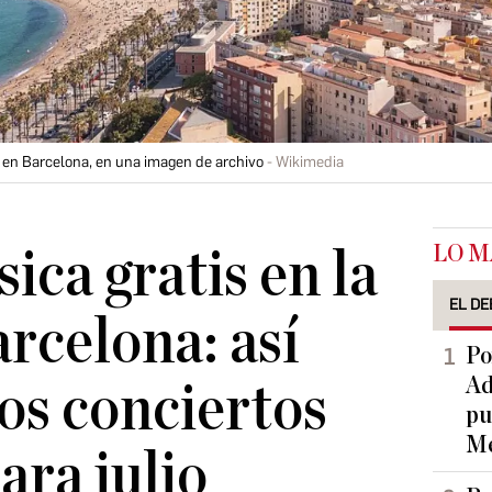
, en Barcelona, en una imagen de archivo
Wikimedia
LO M
ica gratis en la
EL DE
arcelona: así
Po
Ad
dos conciertos
pu
Me
ara julio