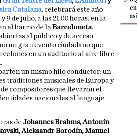
l
Gran Teatre del Liceu
,
L’Auditori
y
en
sica Catalana
, celebrará este año
as
y 9 de julio, a las 21.00 horas, en la
 en el barrio de la
Barceloneta
.
abiertas al público y de acceso
omo un gran evento ciudadano que
rcelonés en un auditorio al aire libre
.
parten un mismo hilo conductor: un
es tradiciones musicales de Europa y
 de compositores que llevaron el
 identidades nacionales al lenguaje
bras de
Johannes Brahms, Antonín
ikovski, Aleksandr Borodín, Manuel