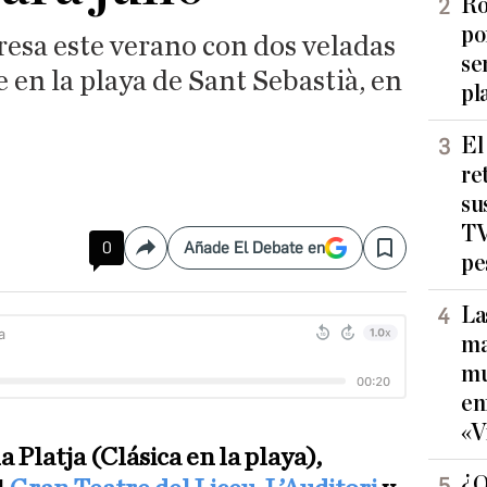
Ro
po
gresa este verano con dos veladas
se
re en la playa de Sant Sebastià, en
pl
El
re
su
TV
0
Añade El Debate en
Compartir
Save
pe
La
ma
mu
en
«V
la Platja (Clásica en la playa),
¿Q