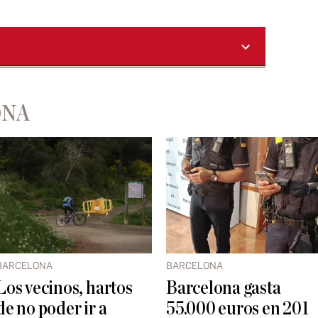
ONA
BARCELONA
BARCELONA
Los vecinos, hartos
Barcelona gasta
de no poder ir a
55.000 euros en 201