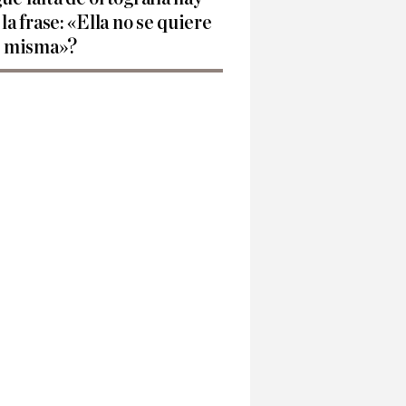
 la frase: «Ella no se quiere
í misma»?