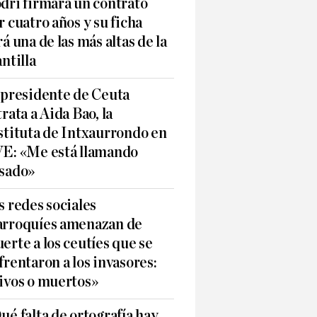
dri firmará un contrato
r cuatro años y su ficha
rá una de las más altas de la
antilla
 presidente de Ceuta
trata a Aida Bao, la
stituta de Intxaurrondo en
E: «Me está llamando
sado»
s redes sociales
rroquíes amenazan de
erte a los ceutíes que se
frentaron a los invasores:
ivos o muertos»
ué falta de ortografía hay