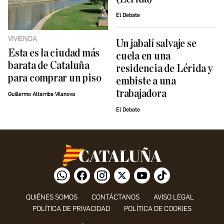
El Debate
VIVIENDA
Un jabalí salvaje se
Esta es la ciudad más
cuela en una
barata de Cataluña
residencia de Lérida y
para comprar un piso
embiste a una
trabajadora
Guillermo Altarriba Vilanova
El Debate
QUIÉNES SOMOS
CONTÁCTANOS
AVISO LEGAL
POLÍTICA DE PRIVACIDAD
POLÍTICA DE COOKIES