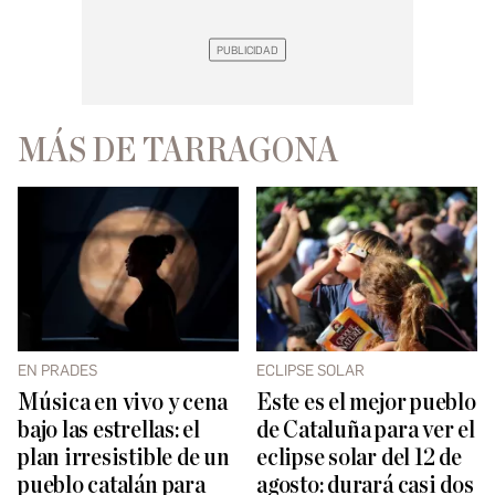
MÁS DE TARRAGONA
EN PRADES
ECLIPSE SOLAR
Música en vivo y cena
Este es el mejor pueblo
bajo las estrellas: el
de Cataluña para ver el
plan irresistible de un
eclipse solar del 12 de
pueblo catalán para
agosto: durará casi dos