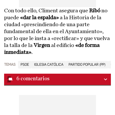
Con todo ello, Climent asegura que
Ribó
no
puede
«dar la espalda»
a la Historia de la
ciudad «prescindiendo de una parte
fundamental de ella en el Ayuntamiento»,
por lo que le insta a «rectificar» y que vuelva
la talla de la
Virgen
al edificio
«de forma
inmediata»
.
TEMAS
PSOE
IGLESIA CATÓLICA
PARTIDO POPULAR (PP)
C
6
comentarios