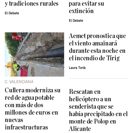
y tradiciones rurales
para evitar su
extinción
El Debate
El Debate
Aemet pronostica que
el viento amainará
durante esta noche en
el incendio de Tírig
Laura Torlà
C. VALENCIANA
Cullera moderniza su
Rescatan en
red de agua potable
helicóptero a un
con más de dos
senderista que se
millones de euros en
había precipitado en el
nuevas
monte de Polop en
infraestructuras
Alicante