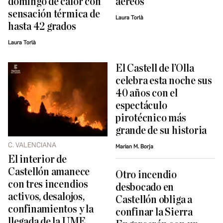
domingo de calor con
aéreos
sensación térmica de
Laura Torlà
hasta 42 grados
Laura Torlà
El Castell de l’Olla
celebra esta noche sus
40 años con el
espectáculo
pirotécnico más
grande de su historia
C. VALENCIANA
Marian M. Borja
El interior de
Castellón amanece
Otro incendio
con tres incendios
desbocado en
activos, desalojos,
Castellón obliga a
confinamientos y la
confinar la Sierra
llegada de la UME