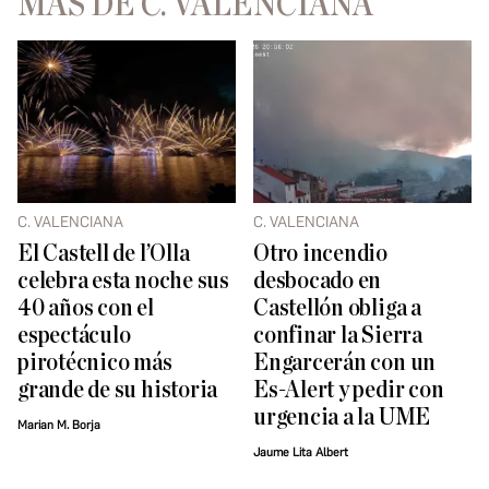
MÁS DE C. VALENCIANA
C. VALENCIANA
C. VALENCIANA
El Castell de l’Olla
Otro incendio
celebra esta noche sus
desbocado en
40 años con el
Castellón obliga a
espectáculo
confinar la Sierra
pirotécnico más
Engarcerán con un
grande de su historia
Es-Alert y pedir con
urgencia a la UME
Marian M. Borja
Jaume Lita Albert