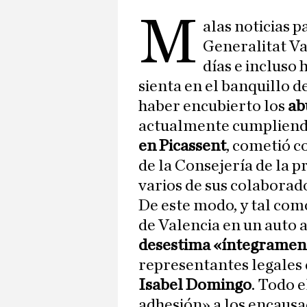
M
alas noticias p
Generalitat V
días e incluso 
sienta en el banquillo 
haber encubierto los
ab
actualmente cumplien
en Picassent
, cometió c
de la Consejería de la p
varios de sus colaborad
De este modo, y tal com
de Valencia en un auto a
desestima «íntegramen
representantes legales
Isabel Domingo
. Todo 
adhesión» a los encaus