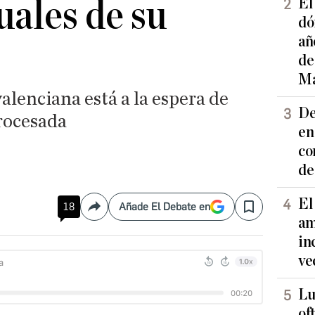
uales de su
El
dó
añ
de
Ma
alenciana está a la espera de
De
procesada
en
co
de
El
18
Añade El Debate en
Compartir
Save
am
in
ve
Lu
of