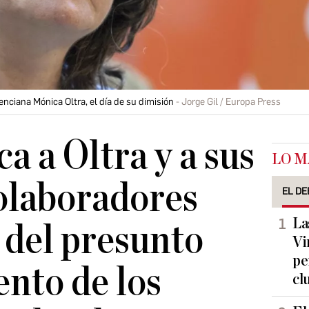
enciana Mónica Oltra, el día de su dimisión
Jorge Gil / Europa Press
ca a Oltra y a sus
LO M
olaboradores
EL DE
La
o del presunto
Vi
pe
nto de los
cl