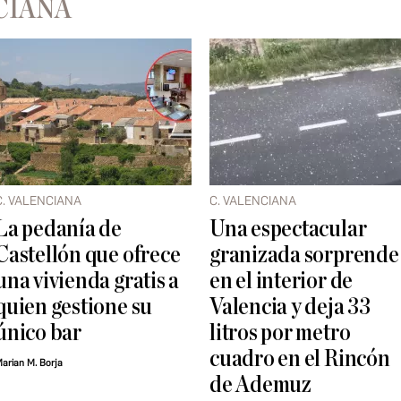
CIANA
C. VALENCIANA
C. VALENCIANA
La pedanía de
Una espectacular
Castellón que ofrece
granizada sorprende
una vivienda gratis a
en el interior de
quien gestione su
Valencia y deja 33
único bar
litros por metro
cuadro en el Rincón
arian M. Borja
de Ademuz