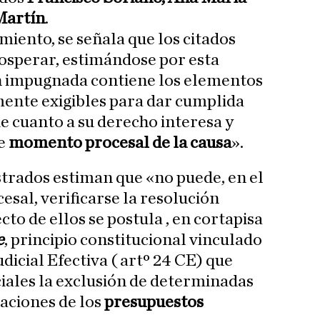
Martín
.
miento, se señala que los citados
sperar, estimándose por esta
ón impugnada contiene los elementos
mente exigibles para dar cumplida
e cuanto a su derecho interesa y
te
momento procesal de la causa
».
strados estiman que «no puede, en el
al, verificarse la resolución
to de ellos se postula , en cortapisa
e
, principio constitucional vinculado
udicial Efectiva ( artº 24 CE) que
ciales la exclusión de determinadas
taciones de los
presupuestos