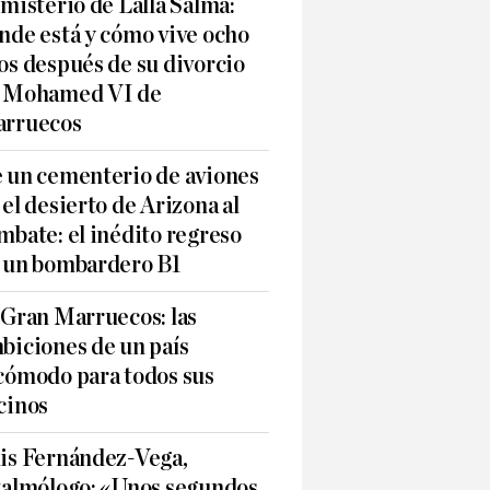
 misterio de Lalla Salma:
nde está y cómo vive ocho
os después de su divorcio
 Mohamed VI de
rruecos
 un cementerio de aviones
 el desierto de Arizona al
mbate: el inédito regreso
 un bombardero B1
 Gran Marruecos: las
biciones de un país
cómodo para todos sus
cinos
is Fernández-Vega,
talmólogo: «Unos segundos