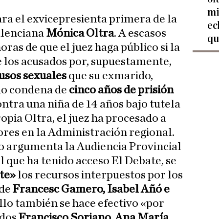
mi
ara el exvicepresienta primera de la
ec
alenciana
Mónica Oltra
. A escasos
qu
horas de que el juez haga público si la
de los acusados por, supuestamente,
usos sexuales
que su exmarido,
do condena de
cinco años de prisión
ontra una niña de 14 años bajo tutela
ropia Oltra, el juez ha procesado a
ores en la Administración regional.
o argumenta la Audiencia Provincial
l que ha tenido acceso El Debate, se
te»
los recursos interpuestos por los
 de
Francesc Gamero, Isabel Añó e
ello también se hace efectivo «por
ados
Francisco Soriano, Ana María