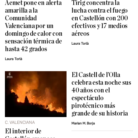
Aemet pone en alerta
Tírig concentra la
amarilla a la
lucha contra el fuego
Comunidad
en Castellón con 200
Valenciana por un
efectivos y 17 medios
domingo de calor con
aéreos
sensación térmica de
Laura Torlà
hasta 42 grados
Laura Torlà
El Castell de l’Olla
celebra esta noche sus
40 años con el
espectáculo
pirotécnico más
grande de su historia
C. VALENCIANA
Marian M. Borja
El interior de