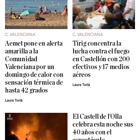
C. VALENCIANA
C. VALENCIANA
Aemet pone en alerta
Tírig concentra la
amarilla a la
lucha contra el fuego
Comunidad
en Castellón con 200
Valenciana por un
efectivos y 17 medios
domingo de calor con
aéreos
sensación térmica de
Laura Torlà
hasta 42 grados
Laura Torlà
El Castell de l’Olla
celebra esta noche sus
40 años con el