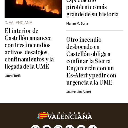
espectáculo
pirotécnico más
grande de su historia
C. VALENCIANA
Marian M. Borja
El interior de
Castellón amanece
Otro incendio
con tres incendios
desbocado en
activos, desalojos,
Castellón obliga a
confinamientos y la
confinar la Sierra
llegada de la UME
Engarcerán con un
Es-Alert y pedir con
Laura Torlà
urgencia a la UME
Jaume Lita Albert