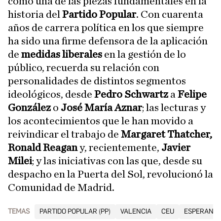
como una de las piezas fundamentales en la
historia del
Partido Popular
. Con cuarenta
años de carrera política en los que siempre
ha sido una firme defensora de la aplicación
de
medidas liberales
en la gestión de lo
público, recuerda su relación con
personalidades de distintos segmentos
ideológicos, desde
Pedro Schwartz
a
Felipe
González
o
José María Aznar
; las lecturas y
los acontecimientos que le han movido a
reivindicar el trabajo de
Margaret Thatcher,
Ronald Reagan
y, recientemente,
Javier
Milei
; y las iniciativas con las que, desde su
despacho en la Puerta del Sol, revolucionó la
Comunidad de Madrid.
TEMAS
PARTIDO POPULAR (PP)
VALENCIA
CEU
ESPERANZA