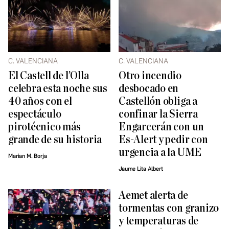
C. VALENCIANA
C. VALENCIANA
El Castell de l’Olla
Otro incendio
celebra esta noche sus
desbocado en
40 años con el
Castellón obliga a
espectáculo
confinar la Sierra
pirotécnico más
Engarcerán con un
grande de su historia
Es-Alert y pedir con
urgencia a la UME
Marian M. Borja
Jaume Lita Albert
Aemet alerta de
tormentas con granizo
y temperaturas de