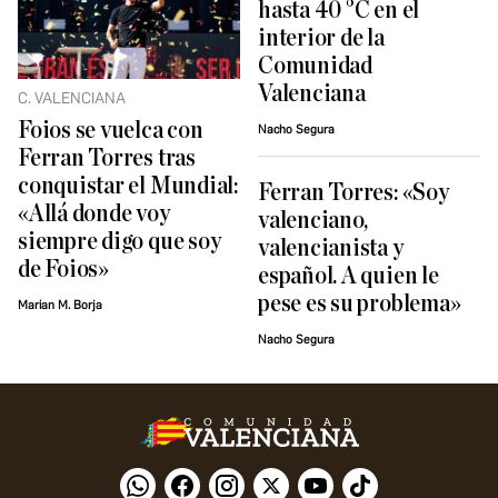
hasta 40 °C en el
interior de la
Comunidad
Valenciana
C. VALENCIANA
Foios se vuelca con
Nacho Segura
Ferran Torres tras
conquistar el Mundial:
Ferran Torres: «Soy
«Allá donde voy
valenciano,
siempre digo que soy
valencianista y
de Foios»
español. A quien le
pese es su problema»
Marian M. Borja
Nacho Segura