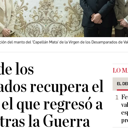
ción del manto del 'Capellán Mata' de la Virgen de los Desamparados de Va
de los
LO M
dos recupera el
EL DE
Fe
el que regresó a
va
es
 tras la Guerra
pr