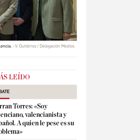
lencia.
V. Gutiérrez / Delegación Medios
ÁS LEÍDO
BATE
rran Torres: «Soy
lenciano, valencianista y
pañol. A quien le pese es su
oblema»