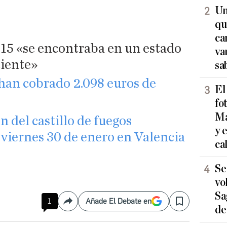
Un
qu
ca
915 «se encontraba en un estado
va
ciente»
sa
 han cobrado 2.098 euros de
El
fo
Ma
n del castillo de fuegos
y 
e viernes 30 de enero en Valencia
ca
Se
vo
Sa
1
Añade El Debate en
Compartir
Save
de