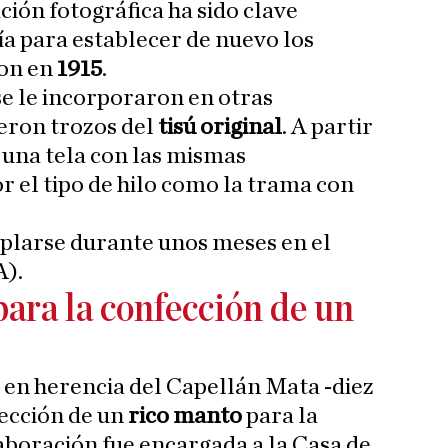
ión fotográfica ha sido clave
ía para establecer de nuevo los
ron en
1915
.
se le incorporaron en otras
eron trozos del
tisú original
. A partir
 una tela con las mismas
or el tipo de hilo como la trama con
larse durante unos meses en el
).
para la confección de un
 en herencia del Capellán Mata -diez
fección de un
rico manto
para la
aboración fue encargada a la Casa de