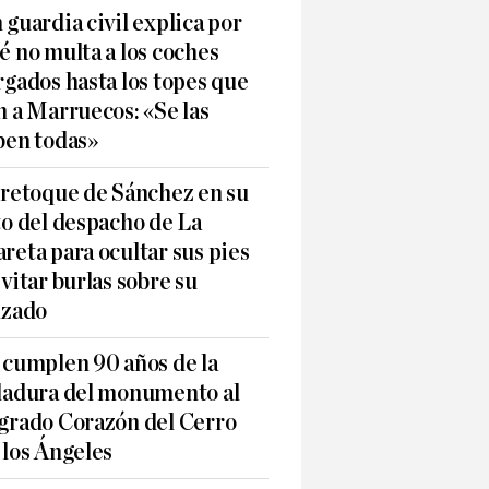
 guardia civil explica por
é no multa a los coches
rgados hasta los topes que
n a Marruecos: «Se las
ben todas»
 retoque de Sánchez en su
to del despacho de La
reta para ocultar sus pies
evitar burlas sobre su
lzado
 cumplen 90 años de la
ladura del monumento al
grado Corazón del Cerro
 los Ángeles