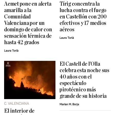
Aemet pone en alerta
Tírig concentra la
amarilla a la
lucha contra el fuego
Comunidad
en Castellón con 200
Valenciana por un
efectivos y 17 medios
domingo de calor con
aéreos
sensación térmica de
Laura Torlà
hasta 42 grados
Laura Torlà
El Castell de l’Olla
celebra esta noche sus
40 años con el
espectáculo
pirotécnico más
grande de su historia
C. VALENCIANA
Marian M. Borja
El interior de