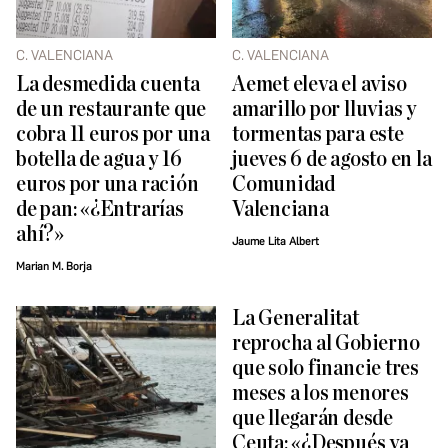
C. VALENCIANA
C. VALENCIANA
La desmedida cuenta
Aemet eleva el aviso
de un restaurante que
amarillo por lluvias y
cobra 11 euros por una
tormentas para este
botella de agua y 16
jueves 6 de agosto en la
euros por una ración
Comunidad
de pan: «¿Entrarías
Valenciana
ahí?»
Jaume Lita Albert
Marian M. Borja
La Generalitat
reprocha al Gobierno
que solo financie tres
meses a los menores
que llegarán desde
Ceuta: «¿Después ya