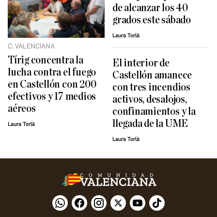
de alcanzar los 40
grados este sábado
Laura Torlà
C. VALENCIANA
Tírig concentra la
El interior de
lucha contra el fuego
Castellón amanece
en Castellón con 200
con tres incendios
efectivos y 17 medios
activos, desalojos,
aéreos
confinamientos y la
llegada de la UME
Laura Torlà
Laura Torlà