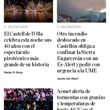
C. VALENCIANA
C. VALENCIANA
El Castell de l’Olla
Otro incendio
celebra esta noche sus
desbocado en
40 años con el
Castellón obliga a
espectáculo
confinar la Sierra
pirotécnico más
Engarcerán con un
grande de su historia
Es-Alert y pedir con
urgencia a la UME
Marian M. Borja
Jaume Lita Albert
Aemet alerta de
tormentas con granizo
y temperaturas de
hasta 40 °C en el