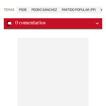
TEMAS
PSOE
PEDRO SÁNCHEZ
PARTIDO POPULAR (PP)
VA
0
comentarios