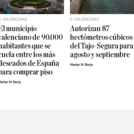
C. VALENCIANA
C. VALENCIANA
El municipio
Autorizan 87
valenciano de 90.000
hectómetros cúbicos
habitantes que se
del Tajo-Segura para
cuela entre los más
agosto y septiembre
deseados de España
Marian M. Borja
para comprar piso
arian M. Borja