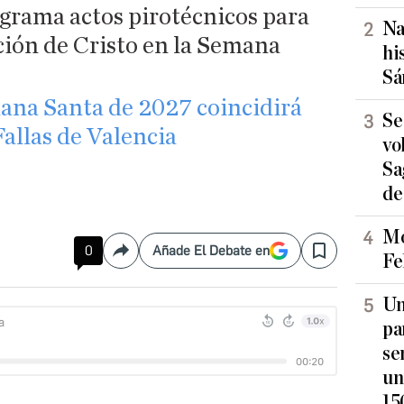
rama actos pirotécnicos para
Na
ción de Cristo en la Semana
hi
Sá
emana Santa de 2027 coincidirá
Se
 Fallas de Valencia
vo
Sa
de
Mo
0
Añade El Debate en
Compartir
Save
Fe
Un
pa
se
un
15