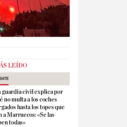
ÁS LEÍDO
BATE
 guardia civil explica por
é no multa a los coches
rgados hasta los topes que
n a Marruecos: «Se las
ben todas»