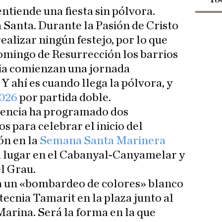
entiende una fiesta sin pólvora.
Santa. Durante la Pasión de Cristo
alizar ningún festejo, por lo que
mingo de Resurrección los barrios
ia comienzan una jornada
 ahí es cuando llega la pólvora, y
026
por partida doble.
lencia ha programado dos
s para celebrar el inicio del
ón en la
Semana Santa Marinera
á lugar en el Cabanyal-Canyamelar y
el Grau.
a un «bombardeo de colores» blanco
otecnia Tamarit en la plaza junto al
 Marina. Será la forma en la que