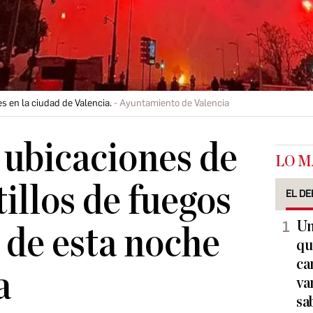
es en la ciudad de Valencia.
Ayuntamiento de Valencia
 ubicaciones de
LO M
tillos de fuegos
EL DE
Un
s de esta noche
qu
ca
a
va
sa