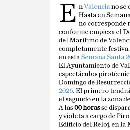
E
n
Valencia
no se 
Hasta en Semana 
no corresponde re
conforme empieza el Do
del Marítimo de Valenc
completamente festiva. Y
en esta
Semana Santa 2
El Ayuntamiento de Va
espectáculos pirotécnico
Domingo de Resurrecci
2026
. El primero tendr
el segundo en la zona d
A las
00 horas
se dispar
y violeta a cargo de Pir
Edificio del Reloj, en la