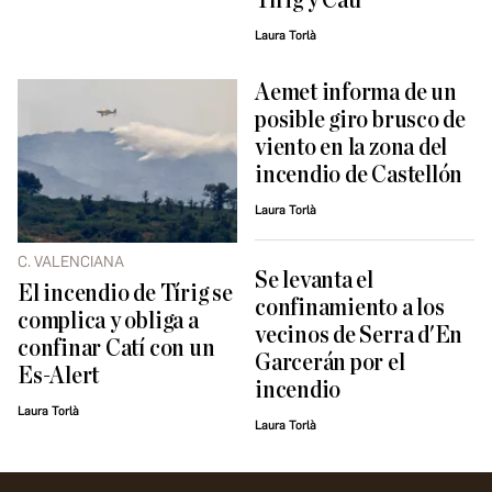
Tírig y Catí
Laura Torlà
Aemet informa de un
posible giro brusco de
viento en la zona del
incendio de Castellón
Laura Torlà
C. VALENCIANA
Se levanta el
El incendio de Tírig se
confinamiento a los
complica y obliga a
vecinos de Serra d'En
confinar Catí con un
Garcerán por el
Es-Alert
incendio
Laura Torlà
Laura Torlà