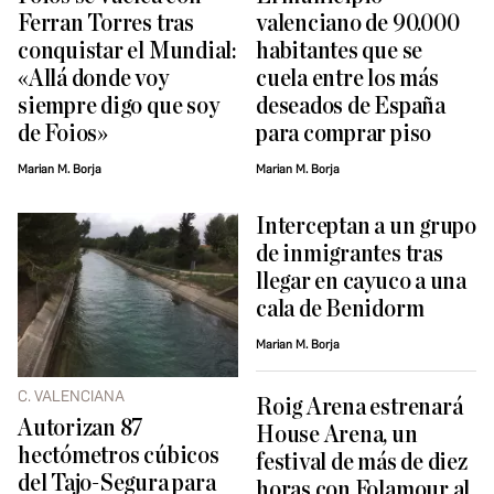
Ferran Torres tras
valenciano de 90.000
conquistar el Mundial:
habitantes que se
«Allá donde voy
cuela entre los más
siempre digo que soy
deseados de España
de Foios»
para comprar piso
Marian M. Borja
Marian M. Borja
Interceptan a un grupo
de inmigrantes tras
llegar en cayuco a una
cala de Benidorm
Marian M. Borja
C. VALENCIANA
Roig Arena estrenará
Autorizan 87
House Arena, un
hectómetros cúbicos
festival de más de diez
del Tajo-Segura para
horas con Folamour al