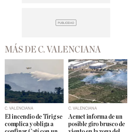
MÁS DE C. VALENCIANA
C. VALENCIANA
C. VALENCIANA
El incendio de Tírig se
Aemet informa de un
complica y obliga a
posible giro brusco de
confinar Catí con un
viento en la zona del