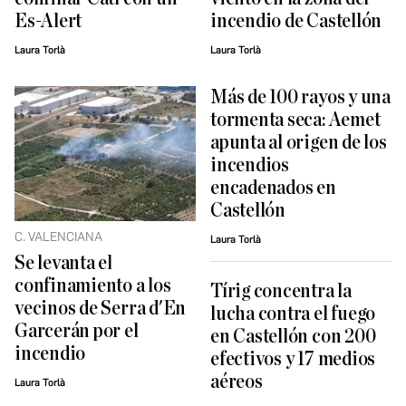
Es-Alert
incendio de Castellón
Laura Torlà
Laura Torlà
Más de 100 rayos y una
tormenta seca: Aemet
apunta al origen de los
incendios
encadenados en
Castellón
C. VALENCIANA
Laura Torlà
Se levanta el
confinamiento a los
Tírig concentra la
vecinos de Serra d'En
lucha contra el fuego
Garcerán por el
en Castellón con 200
incendio
efectivos y 17 medios
aéreos
Laura Torlà