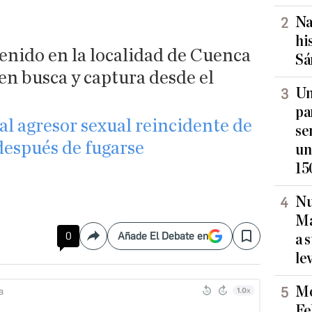
Na
hi
enido en la localidad de Cuenca
Sá
 en busca y captura desde el
Un
pa
 al agresor sexual reincidente de
se
después de fugarse
un
15
Nu
Ma
0
Añade El Debate en
a 
Compartir
Save
le
Mo
Fe