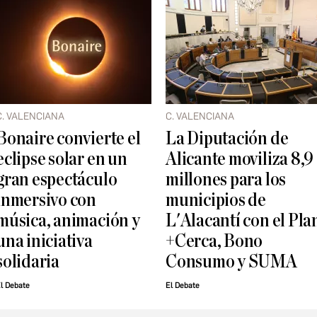
C. VALENCIANA
C. VALENCIANA
Bonaire convierte el
La Diputación de
eclipse solar en un
Alicante moviliza 8,9
gran espectáculo
millones para los
inmersivo con
municipios de
música, animación y
L'Alacantí con el Pla
una iniciativa
+Cerca, Bono
solidaria
Consumo y SUMA
l Debate
El Debate