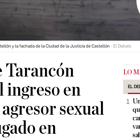
ellón y la fachada de la Ciudad de la Justicia de Castellón
El Debate
e Tarancón
LO M
l ingreso en
EL DE
Un
 agresor sexual
qu
ca
ugado en
va
sa