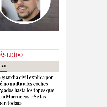
ÁS LEÍDO
BATE
 guardia civil explica por
é no multa a los coches
rgados hasta los topes que
n a Marruecos: «Se las
ben todas»