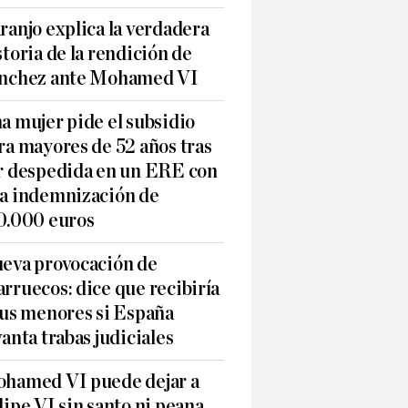
ranjo explica la verdadera
storia de la rendición de
nchez ante Mohamed VI
a mujer pide el subsidio
ra mayores de 52 años tras
r despedida en un ERE con
a indemnización de
0.000 euros
eva provocación de
rruecos: dice que recibiría
sus menores si España
vanta trabas judiciales
hamed VI puede dejar a
lipe VI sin santo ni peana