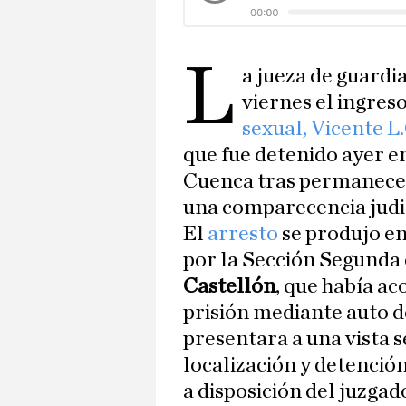
L
a jueza de guardi
viernes el ingres
sexual, Vicente L
que fue detenido ayer en
Cuenca tras permanecer 
una comparecencia judic
El
arresto
se produjo e
por la Sección Segunda 
Castellón
, que había a
prisión mediante auto d
presentara a una vista s
localización y detenció
a disposición del juzgad