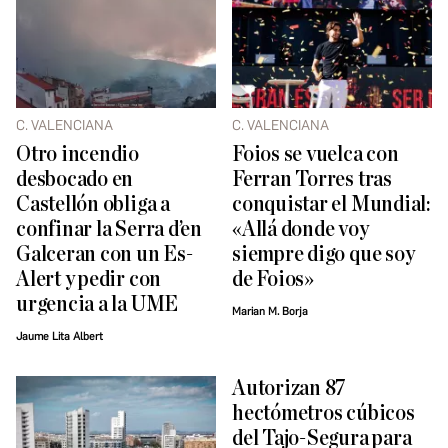
C. VALENCIANA
C. VALENCIANA
Otro incendio
Foios se vuelca con
desbocado en
Ferran Torres tras
Castellón obliga a
conquistar el Mundial:
confinar la Serra d’en
«Allá donde voy
Galceran con un Es-
siempre digo que soy
Alert y pedir con
de Foios»
urgencia a la UME
Marian M. Borja
Jaume Lita Albert
Autorizan 87
hectómetros cúbicos
del Tajo-Segura para