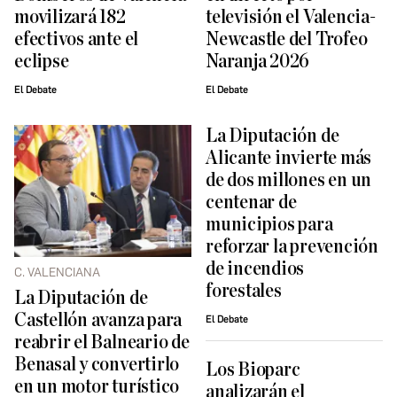
movilizará 182
televisión el Valencia-
efectivos ante el
Newcastle del Trofeo
eclipse
Naranja 2026
El Debate
El Debate
La Diputación de
Alicante invierte más
de dos millones en un
centenar de
municipios para
reforzar la prevención
de incendios
C. VALENCIANA
forestales
La Diputación de
Castellón avanza para
El Debate
reabrir el Balneario de
Benasal y convertirlo
Los Bioparc
en un motor turístico
analizarán el