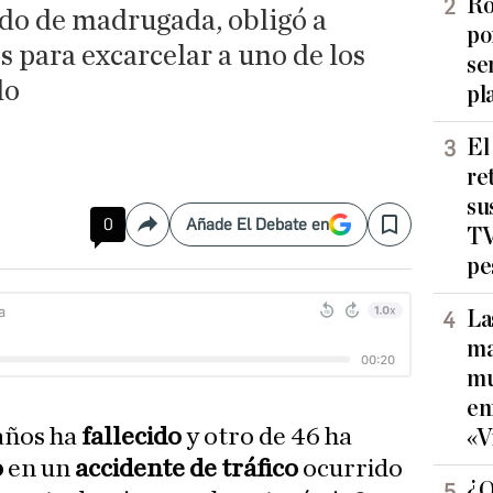
Ro
ado de madrugada, obligó a
po
 para excarcelar a uno de los
se
lo
pl
El
re
su
0
Añade El Debate en
Compartir
Save
TV
pe
La
ma
mu
en
años ha
fallecido
y otro de 46 ha
«V
o
en un
accidente de tráfico
ocurrido
¿Q