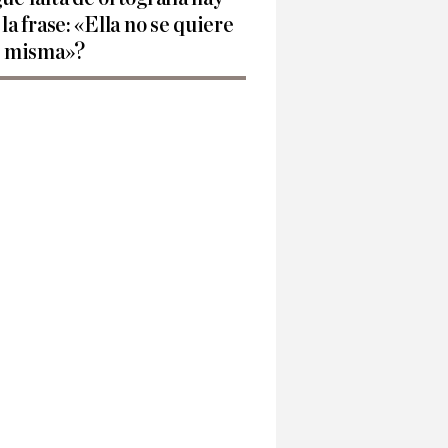
 la frase: «Ella no se quiere
í misma»?