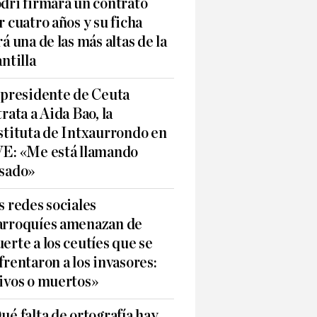
dri firmará un contrato
r cuatro años y su ficha
rá una de las más altas de la
antilla
 presidente de Ceuta
trata a Aida Bao, la
stituta de Intxaurrondo en
E: «Me está llamando
sado»
s redes sociales
rroquíes amenazan de
erte a los ceutíes que se
frentaron a los invasores:
ivos o muertos»
ué falta de ortografía hay