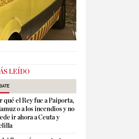
ÁS LEÍDO
BATE
r qué el Rey fue a Paiporta,
amuz o a los incendios y no
ede ir ahora a Ceuta y
lilla