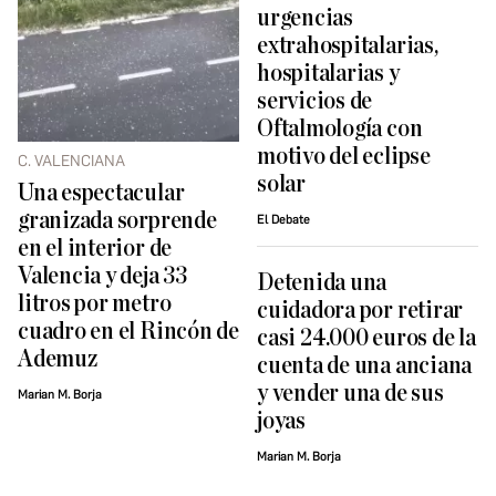
urgencias
extrahospitalarias,
hospitalarias y
servicios de
Oftalmología con
motivo del eclipse
C. VALENCIANA
solar
Una espectacular
granizada sorprende
El Debate
en el interior de
Valencia y deja 33
Detenida una
litros por metro
cuidadora por retirar
cuadro en el Rincón de
casi 24.000 euros de la
Ademuz
cuenta de una anciana
y vender una de sus
Marian M. Borja
joyas
Marian M. Borja