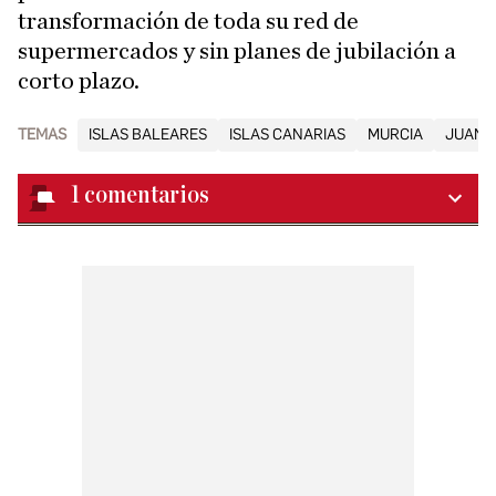
transformación de toda su red de
supermercados y sin planes de jubilación a
corto plazo.
TEMAS
ISLAS BALEARES
ISLAS CANARIAS
MURCIA
JUAN R
1
comentarios