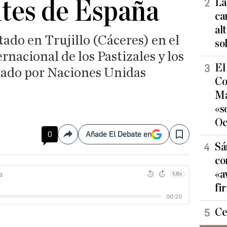
tes de España
La
ca
al
tado en Trujillo (Cáceres) en el
so
rnacional de los Pastizales y los
El
sado por Naciones Unidas
Co
Ma
«s
Oc
0
Añade El Debate en
Compartir
Save
Sá
co
«a
fi
Ce