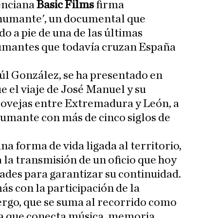
enciana
Basic Films
firma
humante', un documental que
do a pie de una de las últimas
humantes que todavía cruzan España
aúl González, se ha presentado en
ue el viaje de José Manuel y su
0 ovejas entre Extremadura y León, a
humante con más de cinco siglos de
a forma de vida ligada al territorio,
a la transmisión de un oficio que hoy
tades para garantizar su continuidad.
s con la participación de la
rgo, que se suma al recorrido como
ia que conecta música, memoria,