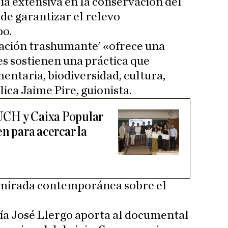
ía extensiva en la conservación del
ede garantizar el relevo
po.
ración trashumante’ «ofrece una
s sostienen una práctica que
entaria, biodiversidad, cultura,
ica Jaime Pire, guionista.
UCH y Caixa Popular
en para acercar la
 mirada contemporánea sobre el
ía José Llergo aporta al documental