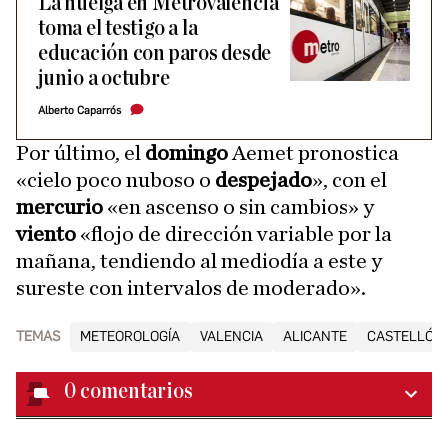
La huelga en Metrovalencia
toma el testigo a la
educación con paros desde
junio a octubre
Alberto Caparrós
Por último, el
domingo
Aemet pronostica
«cielo poco nuboso o
despejado
», con el
mercurio
«en ascenso o sin cambios» y
viento
«flojo de dirección variable por la
mañana, tendiendo al mediodía a este y
sureste con intervalos de moderado».
TEMAS
METEOROLOGÍA
VALENCIA
ALICANTE
CASTELLÓN
0
comentarios