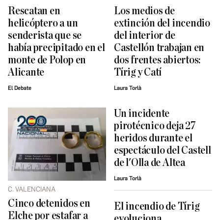
Rescatan en
Los medios de
helicóptero a un
extinción del incendio
senderista que se
del interior de
había precipitado en el
Castellón trabajan en
monte de Polop en
dos frentes abiertos:
Alicante
Tírig y Catí
El Debate
Laura Torlà
Un incidente
pirotécnico deja 27
heridos durante el
espectáculo del Castell
de l'Olla de Altea
Laura Torlà
C. VALENCIANA
Cinco detenidos en
El incendio de Tírig
Elche por estafar a
evoluciona