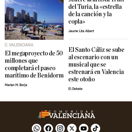
del Turia, la «estrella
de la canción y la
copla»
Jaume Lita Albert
C. VALENCIANA
El Santo Cáliz se sube
El megaproyecto de 50
al escenario con un
millones que
musical que se
completará el paseo
estrenará en Valencia
marítimo de Benidorm
este otoño
Marian M. Borja
El Debate