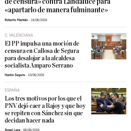
de censura» contra Landaluce para
«apartarlo de manera fulminante»
Roberto Marbán
18/06/2026
C. VALENCIANA
El PP impulsa una moción de
censura en Callosa de Segura
para desalojar a la alcaldesa
socialista Amparo Serrano
Nacho Segura
10/06/2026
ESPAÑA
Los tres motivos por los que el
PNV dejó caer a Rajoy y que hoy
se repiten con Sánchez sin que
decidan hacer nada
Ángel Lara
06/06/2026