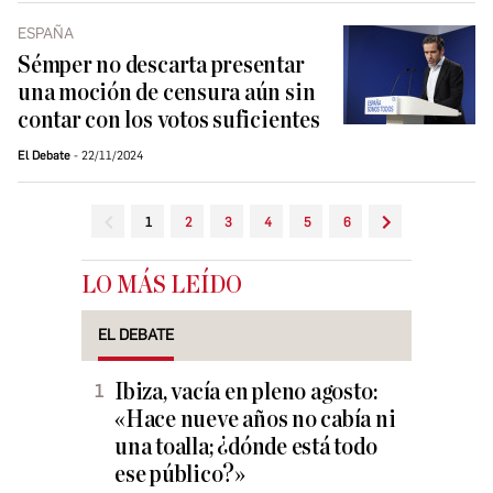
ESPAÑA
Sémper no descarta presentar
una moción de censura aún sin
contar con los votos suficientes
El Debate
22/11/2024
1
2
3
4
5
6
LO MÁS LEÍDO
EL DEBATE
Ibiza, vacía en pleno agosto:
«Hace nueve años no cabía ni
una toalla; ¿dónde está todo
ese público?»