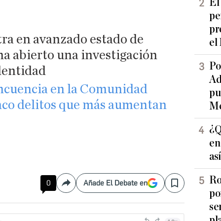
El
pe
pr
tra en avanzado estado de
el
ha abierto una investigación
Po
dentidad
Ad
lincuencia en la Comunidad
pu
inco delitos que más aumentan
Me
¿Q
en
as
Ro
0
Añade El Debate en
Compartir
Save
po
se
pl