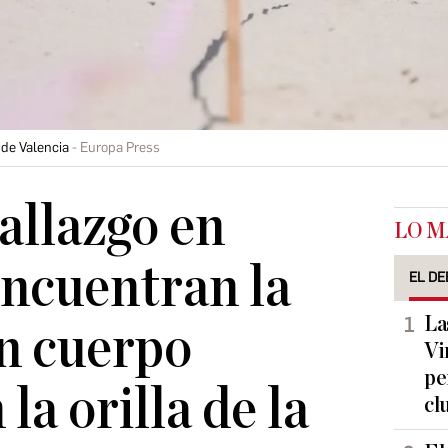
 de Valencia
Europa Press
allazgo en
LO M
encuentran la
EL DE
La
n cuerpo
Vi
pe
a orilla de la
cl