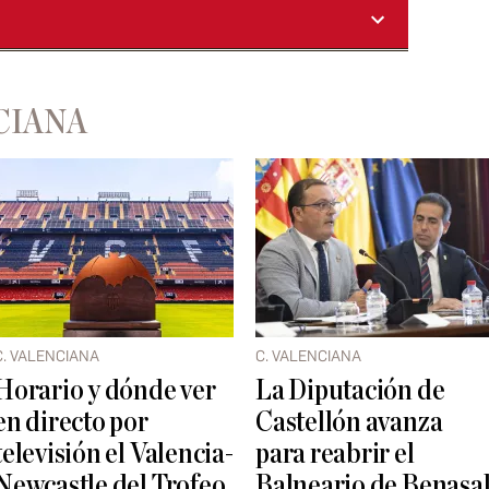
CIANA
C. VALENCIANA
C. VALENCIANA
Horario y dónde ver
La Diputación de
en directo por
Castellón avanza
televisión el Valencia-
para reabrir el
Newcastle del Trofeo
Balneario de Benasa