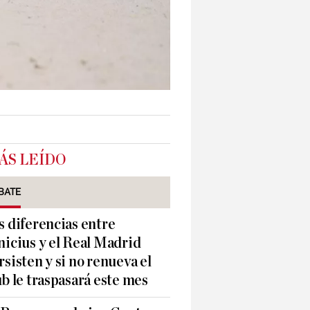
ÁS LEÍDO
BATE
s diferencias entre
nicius y el Real Madrid
rsisten y si no renueva el
ub le traspasará este mes