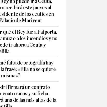
 Rey no puede ir a Ceuta,
ro recibirá este jueves al
esidente de los ceutíes en
 Palacio de Marivent
r qué el Rey fue a Paiporta,
amuz o a los incendios y no
ede ir ahora a Ceuta y
lilla
ué falta de ortografía hay
 la frase: «Ella no se quiere
í misma»?
dri firmará un contrato
r cuatro años y su ficha
rá una de las más altas de la
antilla