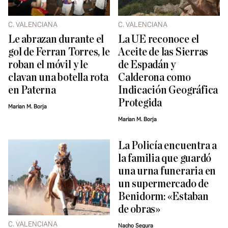
C. VALENCIANA
C. VALENCIANA
Le abrazan durante el
La UE reconoce el
gol de Ferran Torres, le
Aceite de las Sierras
roban el móvil y le
de Espadán y
clavan una botella rota
Calderona como
en Paterna
Indicación Geográfica
Protegida
Marian M. Borja
Marian M. Borja
La Policía encuentra a
la familia que guardó
una urna funeraria en
un supermercado de
Benidorm: «Estaban
de obras»
C. VALENCIANA
Nacho Segura