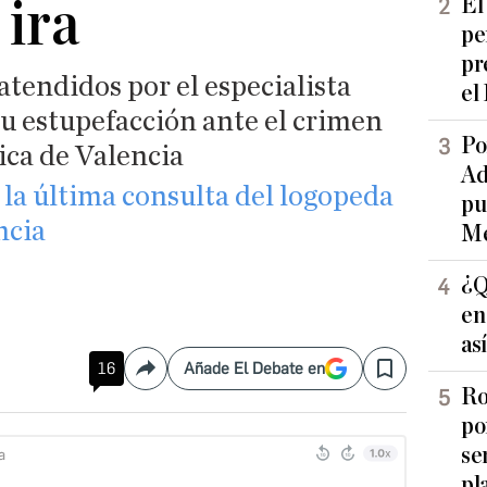
 ira
El
pe
pr
tendidos por el especialista
el
u estupefacción ante el crimen
Po
ica de Valencia
Ad
: la última consulta del logopeda
pu
ncia
Me
¿Q
en
as
16
Añade El Debate en
Compartir
Save
Ro
po
se
pl