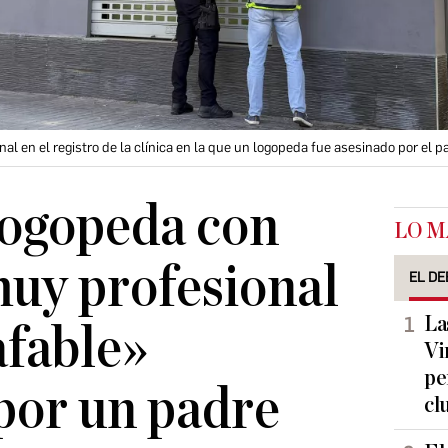
nal en el registro de la clínica en la que un logopeda fue asesinado por el p
 logopeda con
LO M
uy profesional
EL DE
La
afable»
Vi
pe
por un padre
cl