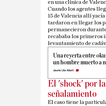
en una clínica de Valenc
Cuando los agentes lleg
15 de Valencia allí yacía
tardaron en llegar los p
permanecieron durante 
recababa los primeros in
levantamiento de cadáve
Una reyerta entre oku
un hombre muerto a n
Jaume Lita Albert
El 'shock' por l
señalamiento
El caso tiene la particu