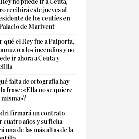
 Rey no puede ir a Ceuta,
ro recibirá este jueves al
esidente de los ceutíes en
 Palacio de Marivent
r qué el Rey fue a Paiporta,
amuz o a los incendios y no
ede ir ahora a Ceuta y
lilla
ué falta de ortografía hay
 la frase: «Ella no se quiere
í misma»?
dri firmará un contrato
r cuatro años y su ficha
rá una de las más altas de la
antilla