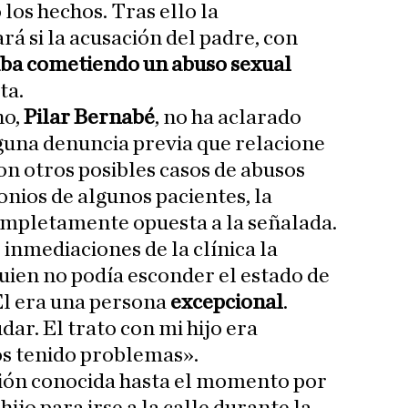
los hechos. Tras ello la
á si la acusación del padre, con
taba cometiendo un abuso sexual
ta.
no,
Pilar Bernabé
, no ha aclarado
lguna denuncia previa que relacione
on otros posibles casos de abusos
onios de algunos pacientes, la
ompletamente opuesta a la señalada.
 inmediaciones de la clínica la
uien no podía esconder el estado de
 «Él era una persona
excepcional
.
ar. El trato con mi hijo era
s tenido problemas».
ción conocida hasta el momento por