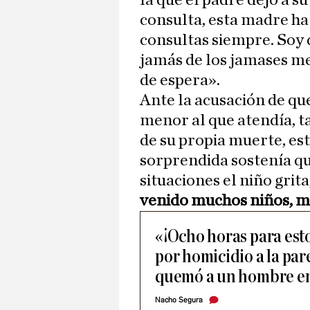
la que el padre dejó a su
consulta, esta madre ha
consultas siempre. Soy 
jamás de los jamases me
de espera».
Ante la acusación de qu
menor al que atendía, ta
de su propia muerte, e
sorprendida sostenía qu
situaciones el niño grita
venido muchos niños, ma
«¡Ocho horas para est
por homicidio a la par
quemó a un hombre en
Nacho Segura