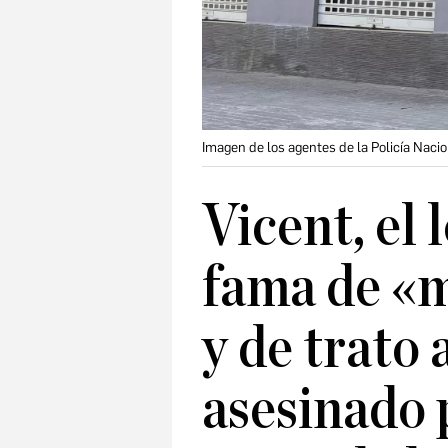
Imagen de los agentes de la Policía Nacio
Vicent, el
fama de «m
y de trato 
asesinado 