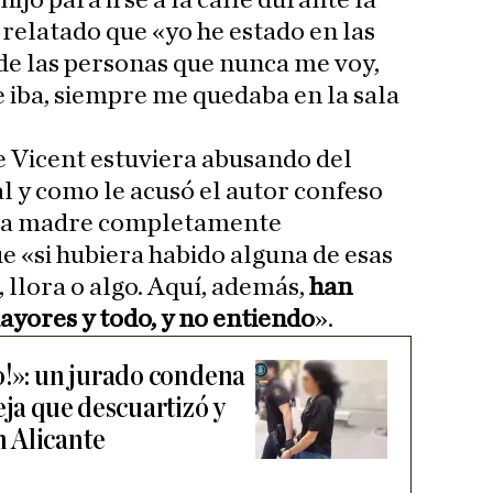
 hijo para irse a la calle durante la
 relatado que «yo he estado en las
de las personas que nunca me voy,
 iba, siempre me quedaba en la sala
e Vicent estuviera abusando del
l y como le acusó el autor confeso
sta madre completamente
e «si hubiera habido alguna de esas
, llora o algo. Aquí, además,
han
yores y todo, y no entiendo
».
o!»: un jurado condena
eja que descuartizó y
 Alicante