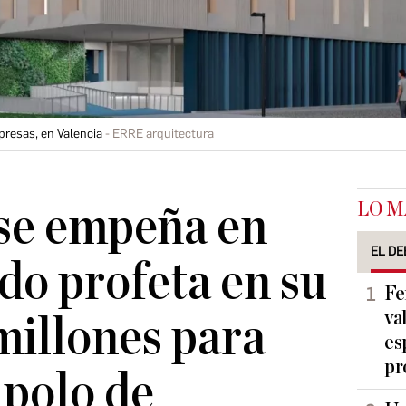
presas, en Valencia
ERRE arquitectura
LO M
se empeña en
EL DE
ndo profeta en su
Fe
va
 millones para
es
pr
 polo de