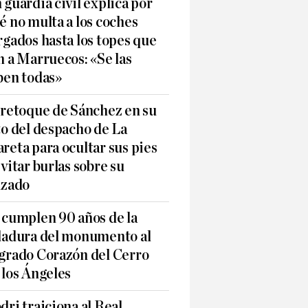
 guardia civil explica por
é no multa a los coches
rgados hasta los topes que
n a Marruecos: «Se las
ben todas»
 retoque de Sánchez en su
to del despacho de La
reta para ocultar sus pies
evitar burlas sobre su
lzado
 cumplen 90 años de la
ladura del monumento al
grado Corazón del Cerro
 los Ángeles
dri traiciona al Real