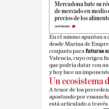
Mercadona bate su réc
de mercado en medio de
precios de los aliment
Jordi Benítez
En el mismo apuntan a 
desde Marina de Empre
conjunta para
futuras 
Valencia, cuyo origen f
que podría datar con an
y hoy luce un imponent
Un ecosistema d
A tenor de los precedent
apostando por ensancha
está articulado a través 