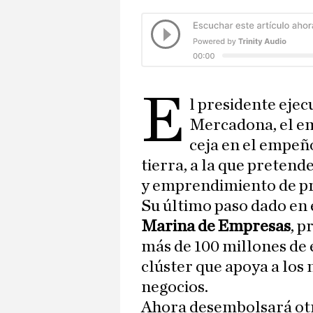
e
l presidente ejec
Mercadona, el e
ceja en el empeñ
tierra, a la que pretend
y emprendimiento de pr
Su último paso dado en e
Marina de Empresas
, p
más de 100 millones de 
clúster que apoya a los
negocios.
Ahora desembolsará ot