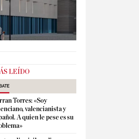
ÁS LEÍDO
BATE
rran Torres: «Soy
lenciano, valencianista y
pañol. A quien le pese es su
oblema»