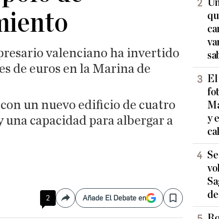
Un
miento
qu
ca
va
presario valenciano ha invertido
sa
es de euros en la Marina de
El
fo
con un nuevo edificio de cuatro
Ma
y 
y una capacidad para albergar a
ca
Se
vo
Sa
de
2
Añade El Debate en
Compartir
Save
Ro