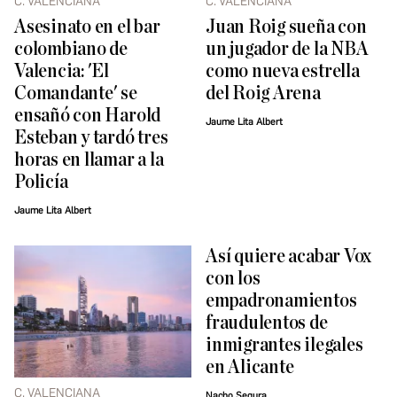
C. VALENCIANA
C. VALENCIANA
Asesinato en el bar
Juan Roig sueña con
colombiano de
un jugador de la NBA
Valencia: 'El
como nueva estrella
Comandante' se
del Roig Arena
ensañó con Harold
Jaume Lita Albert
Esteban y tardó tres
horas en llamar a la
Policía
Jaume Lita Albert
Así quiere acabar Vox
con los
empadronamientos
fraudulentos de
inmigrantes ilegales
en Alicante
C. VALENCIANA
Nacho Segura