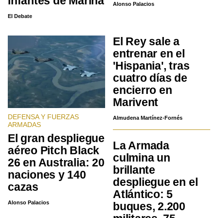
infantes de Marina
Alonso Palacios
El Debate
El Rey sale a
entrenar en el
'Hispania', tras
cuatro días de
encierro en
Marivent
DEFENSA Y FUERZAS
Almudena Martínez-Fornés
ARMADAS
El gran despliegue
La Armada
aéreo Pitch Black
culmina un
26 en Australia: 20
brillante
naciones y 140
despliegue en el
cazas
Atlántico: 5
Alonso Palacios
buques, 2.200