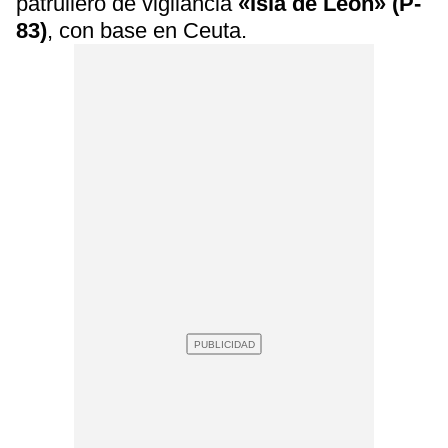
patrullero de vigilancia
«Isla de León» (P-
83)
, con base en Ceuta.