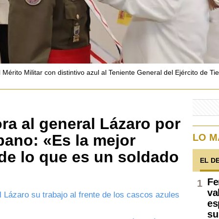
Mérito Militar con distintivo azul al Teniente General del Ejército de T
a al general Lázaro por
bano: «Es la mejor
LO M
de lo que es un soldado
EL D
Fe
va
 Lázaro su trabajo al frente de los cascos azules
es
su