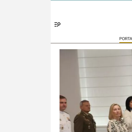
Menú
PORT