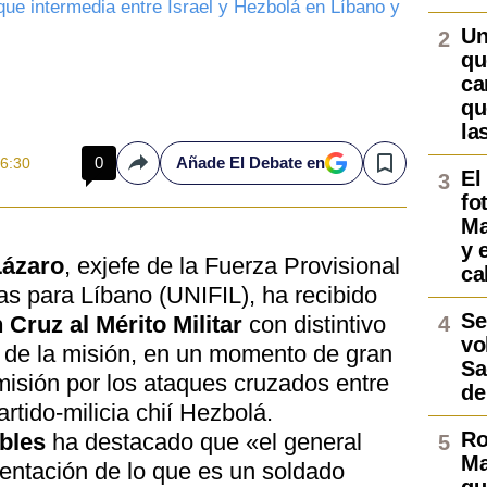
que intermedia entre Israel y Hezbolá en Líbano y
Un
qu
ca
qu
la
0
Añade El Debate en
16:30
Compartir
Save
El
fo
Ma
y 
Lázaro
, exjefe de la Fuerza Provisional
ca
s para Líbano (UNIFIL), ha recibido
Se
 Cruz al Mérito Militar
con distintivo
vo
te de la misión, en un momento de gran
Sa
 misión por los ataques cruzados entre
de
partido-milicia chií Hezbolá.
Ro
bles
ha destacado que «el general
Ma
sentación de lo que es un soldado