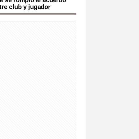
e se rompió el acuerdo
tre club y jugador