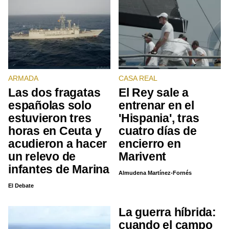
ARMADA
CASA REAL
Las dos fragatas
El Rey sale a
españolas solo
entrenar en el
estuvieron tres
'Hispania', tras
horas en Ceuta y
cuatro días de
acudieron a hacer
encierro en
un relevo de
Marivent
infantes de Marina
Almudena Martínez-Fornés
El Debate
La guerra híbrida:
cuando el campo