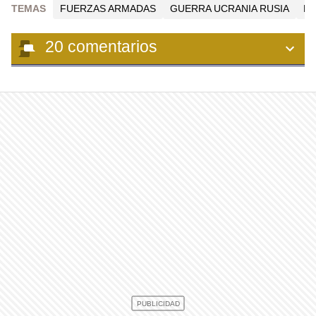
TEMAS
FUERZAS ARMADAS
GUERRA UCRANIA RUSIA
RU
20
comentarios